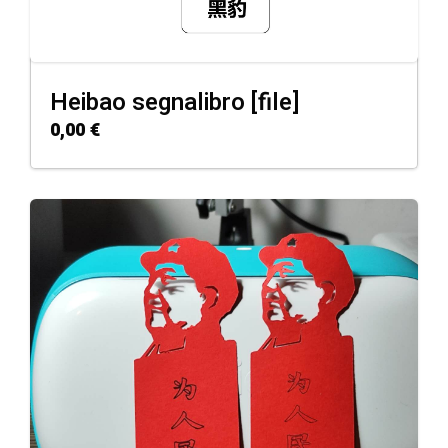
Heibao segnalibro [file]
0,00
€
ADD TO CART