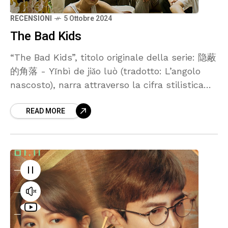
RECENSIONI
5 Ottobre 2024
The Bad Kids
“The Bad Kids”, titolo originale della serie: 隐蔽
的角落 - Yǐnbì de jiǎo luò (tradotto: L’angolo
nascosto), narra attraverso la cifra stilistica
del thriller la storia di due ragazzini fuggiti da
READ MORE
un orfanatrofio che tornano nel paesino natale
di uno dei due con un misterioso intento,
prendere in prestito una ingente somma di
denaro per un nobile scopo (la motivazione si
scoprirà durante lo sviluppo della serie).