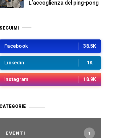
L’accoglienza del ping-pong
SEGUIMI
Facebook
38.5K
Linkedin
1K
Instagram
18.9K
CATEGORIE
EVENTI
1