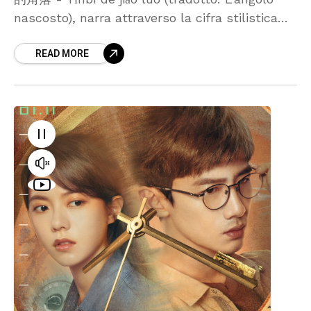
nascosto), narra attraverso la cifra stilistica
del thriller la storia di due ragazzini fuggiti da
READ MORE
un orfanatrofio che tornano nel paesino natale
di uno dei due con un misterioso intento,
prendere in prestito una ingente somma di
denaro per un nobile scopo (la motivazione si
scoprirà durante lo sviluppo della serie).