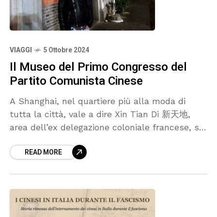
VIAGGI
5 Ottobre 2024
Il Museo del Primo Congresso del
Partito Comunista Cinese
A Shanghai, nel quartiere più alla moda di
tutta la città, vale a dire Xin Tian Di 新天地,
area dell’ex delegazione coloniale francese, si
trova il Museo del Primo Congresso del Partito
READ MORE
Comunista Cinese, situato simbolicamente
nello stesso edificio in cui si è tenuto il
congresso ed è stato fondato il Partito.