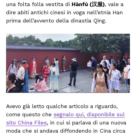
una folta folla vestita di
Hànfú (汉服)
, vale a
dire abiti antichi cinesi in voga nell’etnia Han
prima dell’avvento della dinastia Qing.
Avevo già letto qualche articolo a riguardo,
come questo che
segnalo qui, disponibile sul
sito China Files
, in cui si parlava di una nuova
moda che si andava diffondendo in Cina circa