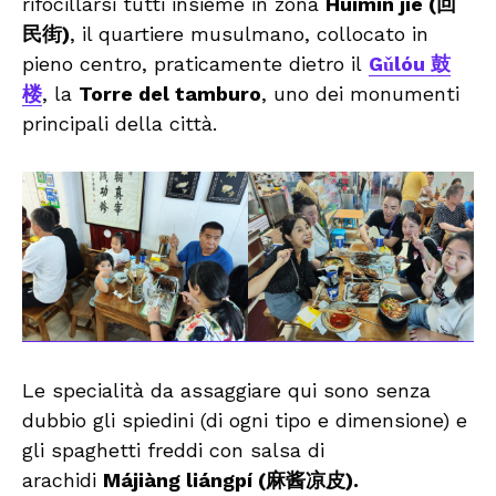
rifocillarsi tutti insieme in zona
Huímín jiē (回
民街)
, il quartiere musulmano, collocato in
pieno centro, praticamente dietro il
Gǔlóu 鼓
楼
, la
Torre del tamburo
, uno dei monumenti
principali della città.
Le specialità da assaggiare qui sono senza
dubbio gli spiedini (di ogni tipo e dimensione) e
gli spaghetti freddi con salsa di
arachidi
Májiàng liángpí (麻酱凉皮).