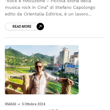
“Rock è rivoluzione – Piccola storia della
musica rock in Cina” di Stefano Capolongo
edito da Orientalia Editrice, è un lavoro
pionieristico di cui il popolo rock occidentale
READ MORE
(ma non solo) ha bisogno per iniziare ad
esplorare nuovi orizzonti musicali e culturali.
VIAGGI
5 Ottobre 2024