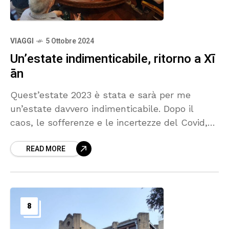
VIAGGI
5 Ottobre 2024
Un’estate indimenticabile, ritorno a Xī
ān
Quest’estate 2023 è stata e sarà per me
un’estate davvero indimenticabile. Dopo il
caos, le sofferenze e le incertezze del Covid,
dopo 4 anni di assenza, sono riuscito a tornare
READ MORE
in Cina con la mia famiglia e per la prima volta
è venuta con noi nostra figlia che, all’epoca
del nostro ultimo viaggio, non era ancora nata.
8