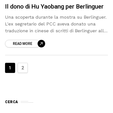
Il dono di Hu Yaobang per Berlinguer
Una scoperta durante la mostra su Berlinguer.
L'ex segretario del PCC aveva donato una
traduzione in cinese di scritti di Berlinguer alla
moglie Letizia, a testimonianza del desiderio
READ MORE
da parte dei Comunisti Cinesi di comprendere
meglio il pensiero del Segretario del PCI.
1
2
CERCA